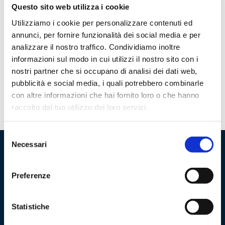
Questo sito web utilizza i cookie
Aumento della qualità del servizio
Utilizziamo i cookie per personalizzare contenuti ed
annunci, per fornire funzionalità dei social media e per
Assistete alla crescente soddisfazione di
analizzare il nostro traffico. Condividiamo inoltre
studenti e staff dovuta alla maggiore
informazioni sul modo in cui utilizzi il nostro sito con i
autonomia ed imparzialità.
nostri partner che si occupano di analisi dei dati web,
pubblicità e social media, i quali potrebbero combinarle
con altre informazioni che hai fornito loro o che hanno
raccolto dal tuo utilizzo dei loro servizi.
Selezione
Necessari
del
consenso
Prenota una demo
Preferenze
Vuoi scoprire di più su ASIMUT e su cosa può fare
Statistiche
per la tua scuola?