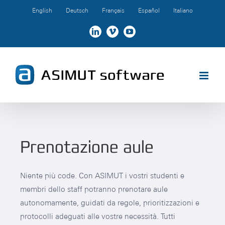
Skip
English
Deutsch
Français
Español
Italiano
to
content
LinkedIn
Vimeo
YouTube
Prenotazione aule
Niente più code. Con ASIMUT i vostri studenti e
membri dello staff potranno prenotare aule
autonomamente, guidati da regole, prioritizzazioni e
protocolli adeguati alle vostre necessità. Tutti