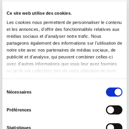
Ce site web utilise des cookies.
Les cookies nous permettent de personnaliser le contenu
et les annonces, d'offrir des fonctionnalités relatives aux
médias sociaux et d'analyser notre trafic. Nous
partageons également des informations sur l'utilisation de
notre site avec nos partenaires de médias sociaux, de
publicité et d'analyse, qui peuvent combiner celles-ci
avec d'autres informations que vous leur avez fournies
Please
accept marketing cookies
to view this Vimeo
ou qu'ils ont collectées lors de votre utilisation de leurs
content.
services.
Sélection
Mark Hollier au sujet d’ASIMUT dans une école d’arts
Nécessaires
du
performants
consentement
Préférences
Statistiques