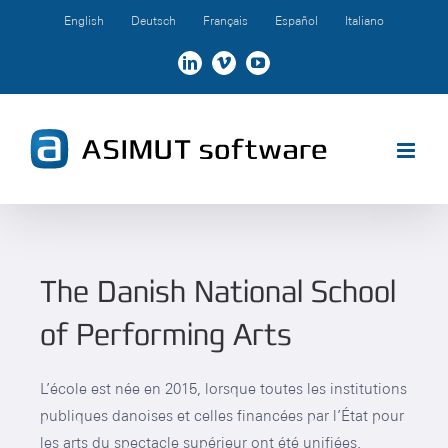
Skip
English
Deutsch
Français
Español
Italiano
to
content
LinkedIn
Vimeo
YouTube
The Danish National School
of Performing Arts
L’école est née en 2015, lorsque toutes les institutions
publiques danoises et celles financées par l’État pour
les arts du spectacle supérieur ont été unifiées.