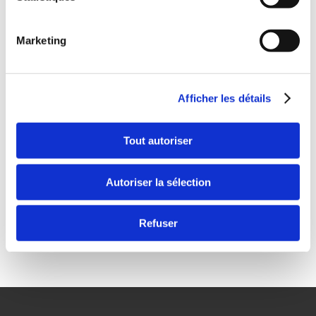
Marketing
Afficher les détails
Tout autoriser
Please
accept marketing cookies
to view this Vimeo
content.
Autoriser la sélection
Trine Wienigk au sujet d’ASIMUT dans une école de
musique
Refuser