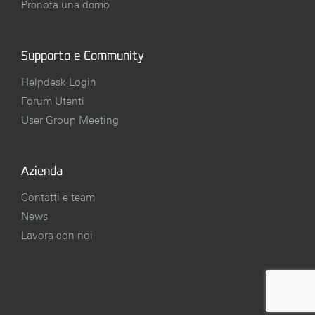
Prenota una demo
Supporto e Community
Helpdesk Login
Forum Utenti
User Group Meeting
Azienda
Contatti e team
News
Lavora con noi