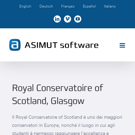
Skip
English
Deutsch
Français
Español
Italiano
to
content
LinkedIn
Vimeo
YouTube
Royal Conservatoire of
Scotland, Glasgow
Il Royal Conservatoire of Scotland è uno dei maggiori
conservatori in Europa, nonché il luogo in cui agli
studenti è permesso raggiungere l’eccellenza e