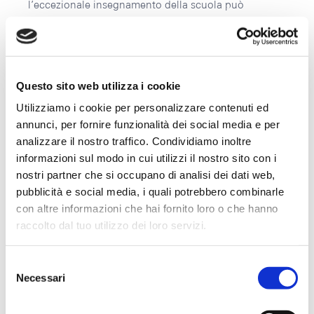
l’eccezionale insegnamento della scuola può
attingere a strutture a dir poco magnifiche. Il totale di
oltre 90 sale prove e studi ad uso degli studenti è
progettato per aiutare ad produrre oltre 600 spettacoli
ogni anno (pre-Covid). L’ultima cosa che ci si
Questo sito web utilizza i cookie
aspetterebbe è un sistema basato su carta e penna –
Utilizziamo i cookie per personalizzare contenuti ed
eppure era proprio questo lo scenario prima
annunci, per fornire funzionalità dei social media e per
dell’arrivo di ASIMUT.
analizzare il nostro traffico. Condividiamo inoltre
informazioni sul modo in cui utilizzi il nostro sito con i
“Prima, gli studenti dovevano compilare un foglio di
nostri partner che si occupano di analisi dei dati web,
iscrizione per avere un’aula e funzionava col
pubblicità e social media, i quali potrebbero combinarle
principio di “primo arrivato, primo servito”; e non era
con altre informazioni che hai fornito loro o che hanno
sicuro che avrebbero ricevuto una stanza. Valeva lo
raccolto dal tuo utilizzo dei loro servizi.
stesso anche per le lezioni individuali con i docenti”
,
spiega Andrea McManus, Space Planning Manager
Selezione
Necessari
del Royal Conservatoire. Funzionava allo stesso
del
consenso
modo per le assenze:
“Ancora una volta, quello era